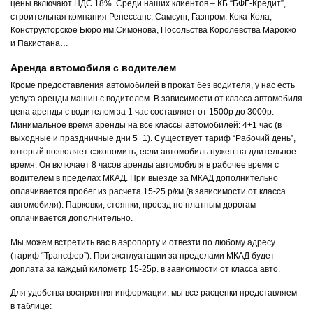
цены включают НДС 18%. Среди наших клиентов – КБ “БФГ-Кредит”,
строительная компания Ренессанс, Самсунг, Газпром, Кока-Кола,
Конструкторское Бюро им.Симонова, Посольства Королевства Марокко
и Пакистана…
Аренда автомобиля с водителем
Кроме предоставления автомобилей в прокат без водителя, у нас есть
услуга аренды машин с водителем. В зависимости от класса автомобиля
цена аренды с водителем за 1 час составляет от 1500р до 3000р.
Минимальное время аренды на все классы автомобилей: 4+1 час (в
выходные и праздничные дни 5+1). Существует тариф “Рабочий день”,
который позволяет сэкономить, если автомобиль нужен на длительное
время. Он включает 8 часов аренды автомобиля в рабочее время с
водителем в пределах МКАД. При выезде за МКАД дополнительно
оплачивается пробег из расчета 15-25 р/км (в зависимости от класса
автомобиля). Парковки, стоянки, проезд по платным дорогам
оплачивается дополнительно.
Мы можем встретить вас в аэропорту и отвезти по любому адресу
(тариф “Трансфер”). При эксплуатации за пределами МКАД будет
доплата за каждый километр 15-25р. в зависимости от класса авто.
Для удобства восприятия информации, мы все расценки представляем
в таблице: