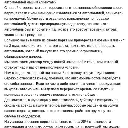
автомобилей нашим клиентам?
С нашей стороны, мы заинтересованы в постоянном обновлении своего
парка, в связи с чем, нам нужно избавляться от автомобилей, занимаясь
их продажей. Можно вести отдельное направление по продаже
автомобилей, делать предпродажную подготовку, скрывать, что
автомобиль был в прокате и т.д., но все это требует времени, затрат,
человеческих ресурсов…
Большую часть машин из своего парка мы приобретаем новыми в лизинг
на 3 года, после истечения этого срока, нам также выгодно продать
автомобиль, который по-сути все это время обслуживался у
официального дилера.
Мы заключаем договор между нашей компанией и клиентом, который
страхует нас и вас от невыполнения условий.
Нам выгодно, что целый год автомобиль эксплуатирует один клиент,
бережно относится к нему, понимая, что автомобиль потом перейдет в
его собственность. Если по каким-либо причинам клиент передумывает
выкупать автомобиль, мы делаем перерасчёт аренды со скидкой и
принимаем решение вернуть переплату, если она будет.
Для клиентов, выкупающих у нас автомобиль, действует специальная
скидка на аренду машин в период выкупа, особые расценки на услуги
нашего сервиса, помощь со страхованием, работает круглосуточная
служба техподдержки.
На условии внесения первоначального взноса 25% от стоимости
автомобиля и разбивки оставшейся суммы на 12 платежей, мы можем