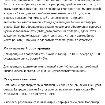
Если Вам понравилось наше предложение аренды с правом выкупа, или
Вы хотите приобрести у нас авто в рассрочку, требования к возрасту и
стажу вождения такие же, как и для аренды без водителя: минимальный
возраст – 19 лет для автомобилей эконом-класса и 21 год для авто
классом повыше. Минимальный стаж вождения – 1 год для
автомобилей класса эконом и 2 года для авто для бизнес и комфорт-
класса. Если Вы обращаетесь к нам впервые, для оформления договора
нужно заполнить анкету (ФИО, дата рождения, телефон, адрес, стаж
вождения, предполагаемая территория эксплуатации автомобиля,
место работы). Это можно сделать по телефону или по WhatsApp.
Минимальный срок аренды
Для аренды без водителя есть “ночной” тариф – с 18-00 вечера до 13-00
следующего дня со скидкой 40%.
Для аренды с водителем минимальный срок 4+1 час для автомобилей
бизнес-класса. В выходные дни цены увеличиваются на 30 %.
Скидочная система
Чем больше предварительно оплаченных дней аренды, тем выше будет
скидка. За предоплату от
5
суток аренды можно получить скидку
5%
,
от
15
суток –
15%
, и от
30
суток –
30%
.
У нас есть различные сезонные акции и тарифы со скидкой. Например,