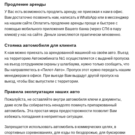
Продление аренды
У Вас есть возможность продлить аренду, не приезжая к нам в офис.
Вам достаточно позвонить нам, написать в WhatsApp или в мессенджер
на нашем сайте.Оплатить продление аренды проще и быстрее с
помощью мобильного приложения Вашего банка (через СПб в пару
кликов) у нас на сайте. Деньги зачисляются практически мгновенно.
Стоянка автомобиля для клиента
К нам можно приехать за арендованной машиной на своём авто. Въезд
на территорию Автокомбината №1 осуществляется с выдачей пропуска
на въезд сотрудником охраны у шлагбаума, нужно только сообщить, что
Вы направляетесь в «Пилот-Авто». Пропуск этот нужно передать нашим
менеджерам в офисе. При выезде Вам выдадут другой пропуск на
выезд, чтобы Вас выпустили с территории.
Правила эксплуатации наших авто
Пожалуйста, не оставляйте внутри автомобиля ключи и документы,
даже если Вы собираетесь ненадолго покинуть припаркованный
автомобиль. Эта простая мера предосторожности позволит Вам
избежать попадания в неприятные ситуации.
Запрещается использовать автомобиль в коммерческих целях, в
спортивных соревнованиях, для езды по бездорожью, для буксировки