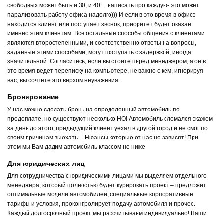
свободных может быть и 30, и 40… написать про каждую- это может
парализовать работу офиса надолго))) И если в это время в офисе
находится клиент или поступает звонок, приоритет будет оказан
именно этим клиентам. Все остальные способы общения с клиентами
являются второстепенными, и соответственно ответы на вопросы,
заданные этими способами, могут поступать с задержкой, иногда
значительной. Согласитесь, если вы стоите перед менеджером, а он в
это время ведет переписку на компьютере, не важно с кем, игнорируя
вас, вы сочтете это верхом неуважения.
Бронирование
У нас можно сделать бронь на определенный автомобиль по
предоплате, но существуют несколько НО! Автомобиль сломался скажем
за день до этого, предыдущий клиент уехал в другой город и не смог по
своим причинам выехать… Нюансы которые от нас не зависят! При
этом мы Вам дадим автомобиль классом не ниже
Для юридических лиц
Для сотрудничества с юридическими лицами мы выделяем отдельного
менеджера, который полностью будет курировать проект – предложит
оптимальные модели автомобилей, специальные корпоративные
тарифы и условия, проконтролирует подачу автомобиля и прочее.
Каждый долгосрочный проект мы рассчитываем индивидуально! Наши