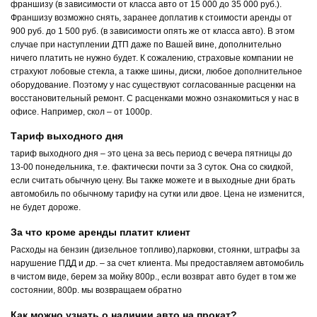
франшизу (в зависимости от класса авто от 15 000 до 35 000 руб.).
Франшизу возможно снять, заранее доплатив к стоимости аренды от
900 руб. до 1 500 руб. (в зависимости опять же от класса авто). В этом
случае при наступлении ДТП даже по Вашей вине, дополнительно
ничего платить не нужно будет. К сожалению, страховые компании не
страхуют лобовые стекла, а также шины, диски, любое дополнительное
оборудование. Поэтому у нас существуют согласованные расценки на
восстановительный ремонт. С расценками можно ознакомиться у нас в
офисе. Например, скол – от 1000р.
Тариф выходного дня
тариф выходного дня – это цена за весь период с вечера пятницы до
13-00 понедельника, т.е. фактически почти за 3 суток. Она со скидкой,
если считать обычную цену. Вы также можете и в выходные дни брать
автомобиль по обычному тарифу на сутки или двое. Цена не изменится,
не будет дороже.
За что кроме аренды платит клиент
Расходы на бензин (дизельное топливо),парковки, стоянки, штрафы за
нарушение ПДД и др. – за счет клиента. Мы предоставляем автомобиль
в чистом виде, берем за мойку 800р., если возврат авто будет в том же
состоянии, 800р. мы возвращаем обратно
Как можно узнать о наличии авто на прокат?