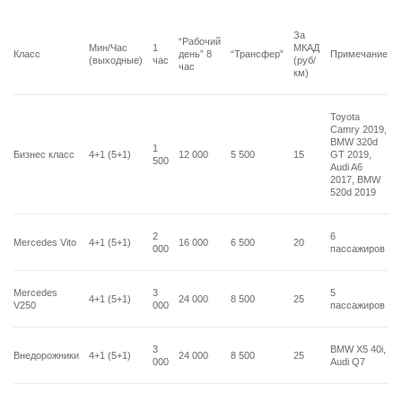
За
“Рабочий
Мин/Час
1
МКАД
Класс
день” 8
“Трансфер”
Примечание
(выходные)
час
(руб/
час
км)
Toyota
Camry 2019,
BMW 320d
1
Бизнес класс
4+1 (5+1)
12 000
5 500
15
GT 2019,
500
Audi A6
2017, BMW
520d 2019
2
6
Mercedes Vito
4+1 (5+1)
16 000
6 500
20
000
пассажиров
Mercedes
3
5
4+1 (5+1)
24 000
8 500
25
V250
000
пассажиров
3
BMW X5 40i,
Внедорожники
4+1 (5+1)
24 000
8 500
25
000
Audi Q7