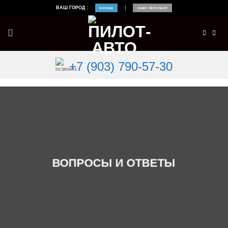
Skip
ВАШ ГОРОД :
|
МОСКВА
САНКТ-ПЕТЕРБУРГ
to
content
+7 (903) 790-57-30
ВОПРОСЫ И ОТВЕТЫ