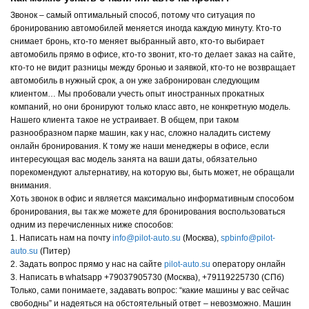
Звонок – самый оптимальный способ, потому что ситуация по
бронированию автомобилей меняется иногда каждую минуту. Кто-то
снимает бронь, кто-то меняет выбранный авто, кто-то выбирает
автомобиль прямо в офисе, кто-то звонит, кто-то делает заказ на сайте,
кто-то не видит разницы между бронью и заявкой, кто-то не возвращает
автомобиль в нужный срок, а он уже забронирован следующим
клиентом… Мы пробовали учесть опыт иностранных прокатных
компаний, но они бронируют только класс авто, не конкретную модель.
Нашего клиента такое не устраивает. В общем, при таком
разнообразном парке машин, как у нас, сложно наладить систему
онлайн бронирования. К тому же наши менеджеры в офисе, если
интересующая вас модель занята на ваши даты, обязательно
порекомендуют альтернативу, на которую вы, быть может, не обращали
внимания.
Хоть звонок в офис и является максимально информативным способом
бронирования, вы так же можете для бронирования воспользоваться
одним из перечисленных ниже способов:
1. Написать нам на почту
info@pilot-auto.su
(Москва),
spbinfo@pilot-
auto.su
(Питер)
2. Задать вопрос прямо у нас на сайте
pilot-auto.su
оператору онлайн
3. Написать в whatsapp +79037905730 (Москва), +79119225730 (СПб)
Только, сами понимаете, задавать вопрос: “какие машины у вас сейчас
свободны” и надеяться на обстоятельный ответ – невозможно. Машин