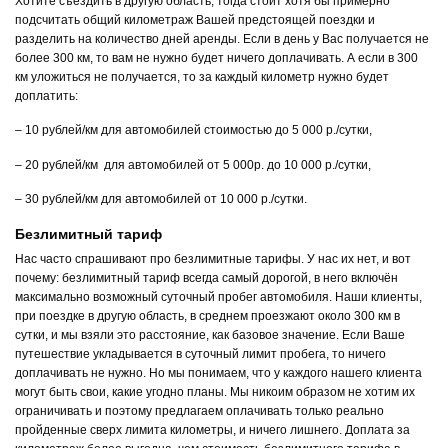
Хотите съездить в другую область, тогда стоит хотя бы примерно
подсчитать общий километраж Вашей предстоящей поездки и
разделить на количество дней аренды. Если в день у Вас получается не
более 300 км, то вам не нужно будет ничего доплачивать. А если в 300
км уложиться не получается, то за каждый километр нужно будет
доплатить:
– 10 рублей/км для автомобилей стоимостью до 5 000 р./сутки,
– 20 рублей/км для автомобилей от 5 000р. до 10 000 р./сутки,
– 30 рублей/км для автомобилей от 10 000 р./сутки.
Безлимитный тариф
Нас часто спрашивают про безлимитные тарифы. У нас их нет, и вот
почему: безлимитный тариф всегда самый дорогой, в него включён
максимально возможный суточный пробег автомобиля. Наши клиенты,
при поездке в другую область, в среднем проезжают около 300 км в
сутки, и мы взяли это расстояние, как базовое значение. Если Ваше
путешествие укладывается в суточный лимит пробега, то ничего
доплачивать не нужно. Но мы понимаем, что у каждого нашего клиента
могут быть свои, какие угодно планы. Мы никоим образом не хотим их
ограничивать и поэтому предлагаем оплачивать только реально
пройденные сверх лимита километры, и ничего лишнего. Доплата за