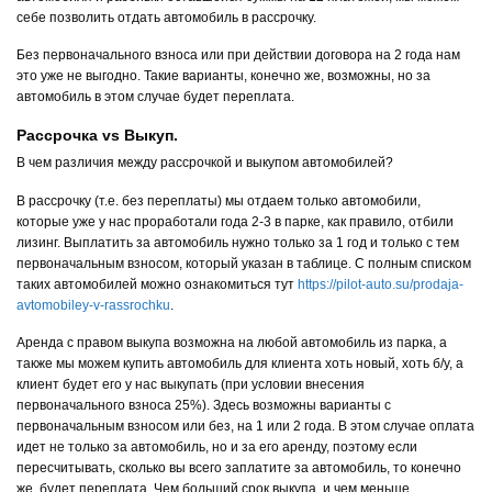
себе позволить отдать автомобиль в рассрочку.
Без первоначального взноса или при действии договора на 2 года нам
это уже не выгодно. Такие варианты, конечно же, возможны, но за
автомобиль в этом случае будет переплата.
Рассрочка vs Выкуп.
В чем различия между рассрочкой и выкупом автомобилей?
В рассрочку (т.е. без переплаты) мы отдаем только автомобили,
которые уже у нас проработали года 2-3 в парке, как правило, отбили
лизинг. Выплатить за автомобиль нужно только за 1 год и только с тем
первоначальным взносом, который указан в таблице. С полным списком
таких автомобилей можно ознакомиться тут
https://pilot-auto.su/prodaja-
avtomobiley-v-rassrochku
.
Аренда с правом выкупа возможна на любой автомобиль из парка, а
также мы можем купить автомобиль для клиента хоть новый, хоть б/у, а
клиент будет его у нас выкупать (при условии внесения
первоначального взноса 25%). Здесь возможны варианты с
первоначальным взносом или без, на 1 или 2 года. В этом случае оплата
идет не только за автомобиль, но и за его аренду, поэтому если
пересчитывать, сколько вы всего заплатите за автомобиль, то конечно
же, будет переплата. Чем больший срок выкупа, и чем меньше